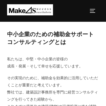
コ
ン
サイドバ
テ
ン
ツ
中小企業のための補助金サポート
へ
コンサルティングとは
ス
キ
ッ
私たちは、中堅・中小企業の皆様の
プ
成長・発展・そして幸せを応援しています。
その実現のために、補助金を効果的に活用していただ
くことが重要だと考えています。
弊社では、建築設計事務所を専門に経営コンサルティ
ングを行ってきた経験から、