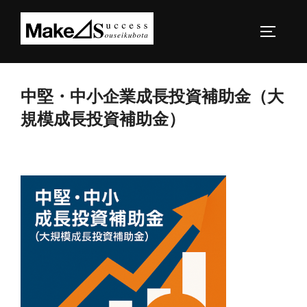
コ
ン
サイドバ
テ
ン
ツ
中堅・中小企業成長投資補助金（大
へ
規模成長投資補助金）
ス
キ
ッ
プ