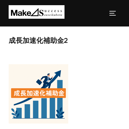
コ
ン
サイドバ
テ
ン
ツ
成長加速化補助金2
へ
ス
キ
ッ
プ